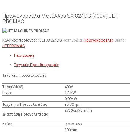
Πριονοκορδέλα Μετάλλου SX-824DG (400V) JET-
PROMAC
Κωδικός προϊόντος:
JETSX824DG
Κατηγορία:
Πριονοκορδέλες
Brand:
JET-PROMAC
Περιγραφή
Τεχνικές Προσδιαγραφές
Τεχνικές Προσδιαγραφές
Τάση(V/kW)
400V
Ισχύς
1,2 kW
0.09kW
Ταχύτητα Πριονολεπίδας
35-70 rpm
2730x27x0.9mm
Διαστάση Πριονολεπίδας
Κλίση
R 60ο-45o
300mm