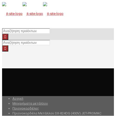
Αρχική
Μηχανήματα μετάλλου
Πριονοκορδέλες
Πριονοκορδέλα Μετάλλου SX-824DG (400V) JET-PROMAC